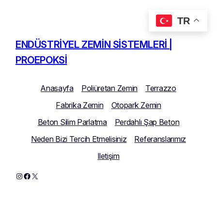
TR
İçeriğe
geç
ENDÜSTRIYEL ZEMIN SISTEMLERI |
PROEPOKSI
Anasayfa
Poliüretan Zemin
Terrazzo
Fabrika Zemin
Otopark Zemin
Beton Silim Parlatma
Perdahlı Şap Beton
Neden Bizi Tercih Etmelisiniz
Referanslarımız
Iletişim
Instagram
Facebook
X