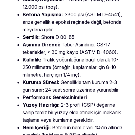
12.000 psi (boş).
Betona Yapışma:
>300 psi (ASTM D-4541),
arıza genellikle epoksi reçinede değil, betonda
meydana gelir.
Sertlik:
Shore D 80–85.
Aşınma Direnci:
Taber Aşındırıcı, CS-17
tekerlekler, < 30 mg kayıp (ASTM D-4060).
Kalınlık:
Trafik yoğunluğuna bağlı olarak 10-
250 milimetre (örneğin, kaplamalar için 8-10
milimetre, harç için 1/4 inç).
Kuruma Süresi:
Genellikle tam kuruma 2-3
gün sürer; 24 saat sonra üzerinde yürünebilir
Performans Gereksinimleri
Yüzey Hazırlığı:
2-3 profil (CSP) değerine
sahip temiz bir yüzey elde etmek için mekanik
taşlama veya kumlama gereklidir.
Nem İçeriği:
Betonun nem oranı %5’in altında