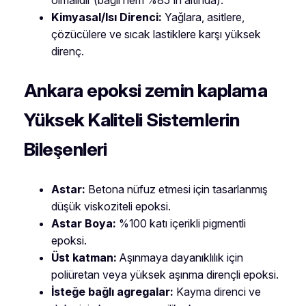
olmalıdır (bağıl nem %85’in altında).
Kimyasal/Isı Direnci:
Yağlara, asitlere,
çözücülere ve sıcak lastiklere karşı yüksek
direnç.
Ankara epoksi zemin kaplama
Yüksek Kaliteli Sistemlerin
Bileşenleri
Astar:
Betona nüfuz etmesi için tasarlanmış
düşük viskoziteli epoksi.
Astar Boya:
%100 katı içerikli pigmentli
epoksi.
Üst katman:
Aşınmaya dayanıklılık için
poliüretan veya yüksek aşınma dirençli epoksi.
İsteğe bağlı agregalar:
Kayma direnci ve