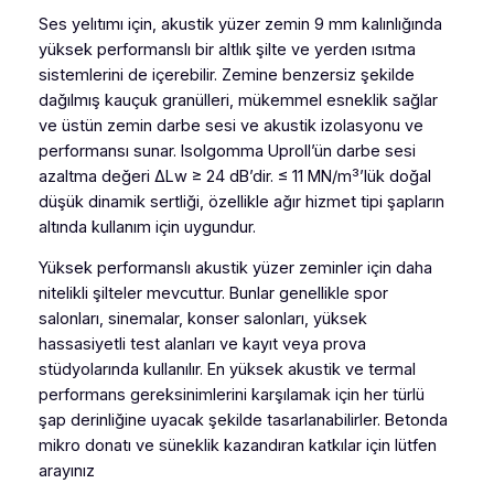
Ses yelıtımı için, akustik yüzer zemin 9 mm kalınlığında
yüksek performanslı bir altlık şilte ve yerden ısıtma
sistemlerini de içerebilir. Zemine benzersiz şekilde
dağılmış kauçuk granülleri, mükemmel esneklik sağlar
ve üstün zemin darbe sesi ve akustik izolasyonu ve
performansı sunar. Isolgomma Uproll’ün darbe sesi
azaltma değeri ∆Lw ≥ 24 dB’dir. ≤ 11 MN/m³’lük doğal
düşük dinamik sertliği, özellikle ağır hizmet tipi şapların
altında kullanım için uygundur.
Yüksek performanslı akustik yüzer zeminler için daha
nitelikli şilteler mevcuttur. Bunlar genellikle spor
salonları, sinemalar, konser salonları, yüksek
hassasiyetli test alanları ve kayıt veya prova
stüdyolarında kullanılır. En yüksek akustik ve termal
performans gereksinimlerini karşılamak için her türlü
şap derinliğine uyacak şekilde tasarlanabilirler. Betonda
mikro donatı ve süneklik kazandıran katkılar için lütfen
arayınız