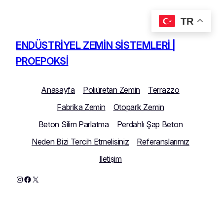
TR
İçeriğe
geç
ENDÜSTRIYEL ZEMIN SISTEMLERI |
PROEPOKSI
Anasayfa
Poliüretan Zemin
Terrazzo
Fabrika Zemin
Otopark Zemin
Beton Silim Parlatma
Perdahlı Şap Beton
Neden Bizi Tercih Etmelisiniz
Referanslarımız
Iletişim
Instagram
Facebook
X