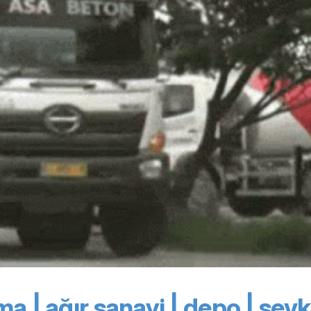
a | ağır sanayi |
depo | sevk