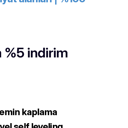
 %5 indirim
zemin kaplama
yel self leveling