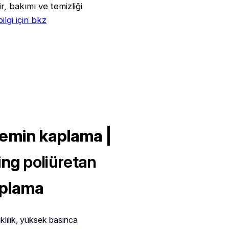
ir, bakımı ve temizliği
bilgi için bkz
zemin kaplama |
ing
poliüretan
aplama
klılık, yüksek basınca