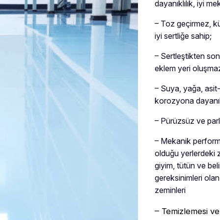
dayanıklılık, iyi me
– Toz geçirmez, kü
iyi sertliğe sahip;
– Sertleştikten so
eklem yeri oluşma
– Suya, yağa, asit
korozyona dayanık
– Pürüzsüz ve parl
– Mekanik perform
olduğu yerlerdeki z
giyim, tütün ve bel
gereksinimleri olan 
zeminleri
– Temizlemesi ve