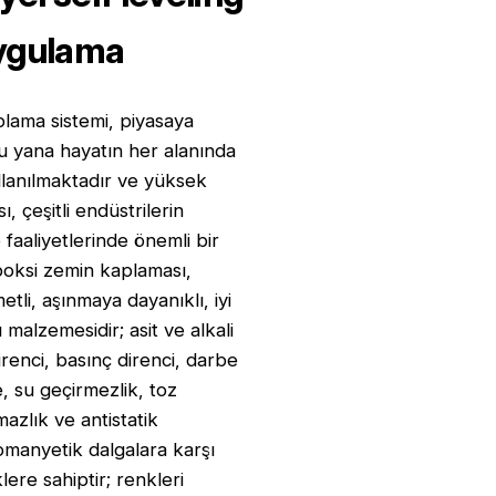
ygulama
lama sistemi, piyasaya
 yana hayatın her alanında
llanılmaktadır ve yüksek
, çeşitli endüstrilerin
 faaliyetlerinde önemli bir
Epoksi zemin kaplaması,
li, aşınmaya dayanıklı, iyi
 malzemesidir; asit ve alkali
irenci, basınç direnci, darbe
, su geçirmezlik, toz
azlık ve antistatik
romanyetik dalgalara karşı
klere sahiptir; renkleri