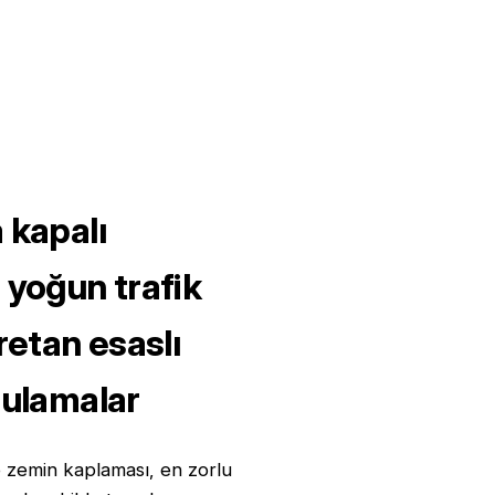
 kapalı
 yoğun trafik
üretan esaslı
gulamalar
e zemin kaplaması, en zorlu