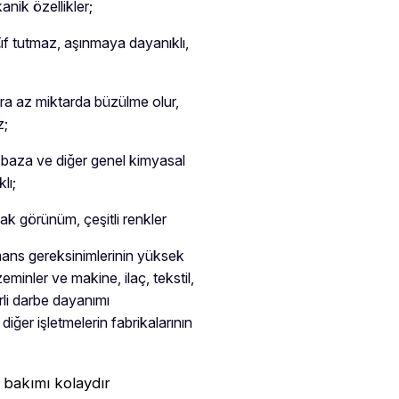
kanik özellikler;
f tutmaz, aşınmaya dayanıklı,
nra az miktarda büzülme olur,
z;
-baza ve diğer genel kimyasal
lı;
ak görünüm, çeşitli renkler
ans gereksinimlerinin yüksek
eminler ve makine, ilaç, tekstil,
irli darbe dayanımı
diğer işletmelerin fabrikalarının
 bakımı kolaydır