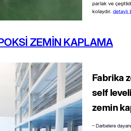
parlak ve çeşitlid
kolaydır.
detaylı 
POKSİ ZEMİN KAPLAMA
Fabrika 
self level
zemin k
– Darbelere dayanı