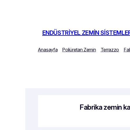
İçeriğe
geç
ENDÜSTRIYEL ZEMIN SISTEMLER
Anasayfa
Poliüretan Zemin
Terrazzo
Fa
Fabrika zemin ka