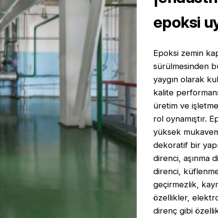
epoksi u
Epoksi zemin kap
sürülmesinden bu
yaygın olarak ku
kalite performansı
üretim ve işletme
rol oynamıştır. 
yüksek mukavemet
dekoratif bir yapı
direnci, aşınma d
direnci, küflenme
geçirmezlik, kaym
özellikler, elekt
direnç gibi özelli