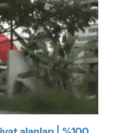
iyat alanları
|
%100