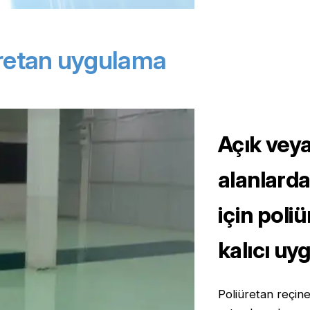
üretan uygulama
Açık veya
alanlarda
için poli
kalıcı uy
Poliüretan reçin