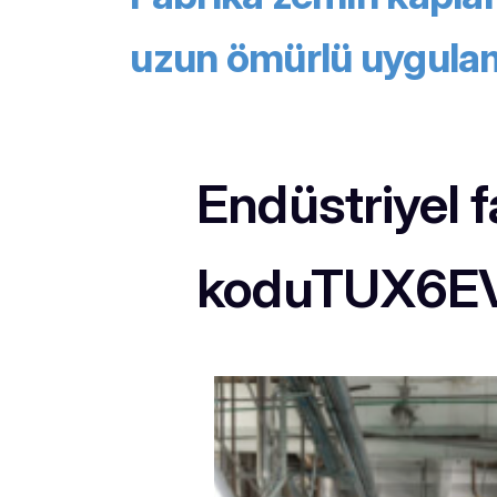
uzun ömürlü uygula
Endüstriyel 
koduTUX6E