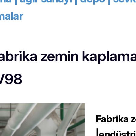
malar
fabrika zemin kaplama
V98
Fabrika 
|endüstri