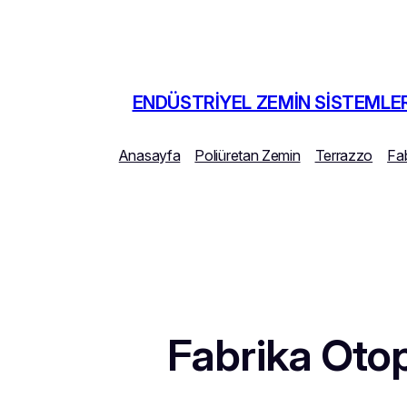
İçeriğe
geç
ENDÜSTRIYEL ZEMIN SISTEMLER
Anasayfa
Poliüretan Zemin
Terrazzo
Fa
Fabrika Oto