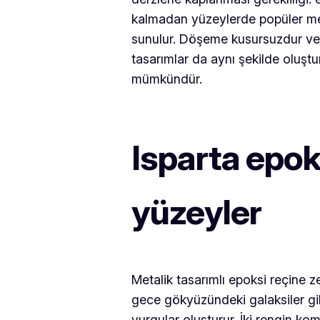
kalmadan yüzeylerde popüler merm
sunulur. Döşeme kusursuzdur ve 
tasarımlar da aynı şekilde oluştu
mümkündür.
Isparta epo
yüzeyler
Metalik tasarımlı epoksi reçine zem
gece gökyüzündeki galaksiler gibi 
vurgular oluşturur. İki rengin 