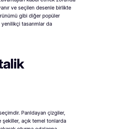
nır ve seçilen desenle birlikte
rünümü gibi diğer popüler
 yenilikçi tasarımlar da
alik
 seçimdir. Parıldayan çizgiler,
e şekiller, açık temel tonlarda
rakarak oturma odalarına,