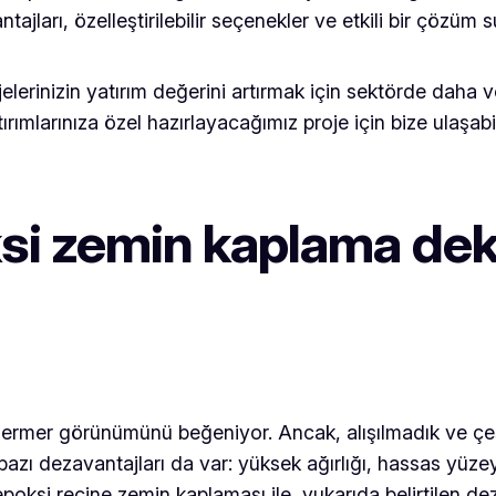
tajları, özelleştirilebilir seçenekler ve etkili bir çözüm 
jelerinizin yatırım değerini artırmak için sektörde daha v
ımlarınıza özel hazırlayacağımız proje için bize ulaşabili
si zemin kaplama dek
ermer görünümünü beğeniyor. Ancak, alışılmadık ve çeş
azı dezavantajları da var: yüksek ağırlığı, hassas yüzey
 epoksi reçine zemin kaplaması ile, yukarıda belirtilen 