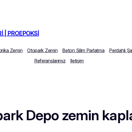
I | PROEPOKSI
brika Zemin
Otopark Zemin
Beton Silim Parlatma
Perdahlı Ş
Referanslarımız
Iletişim
park Depo zemin kap