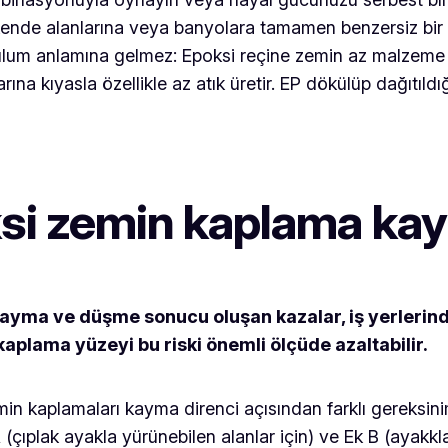
erakende alanlarına veya banyolara tamamen benzersiz bi
rulum anlamına gelmez: Epoksi reçine zemin az malzeme 
a kıyasla özellikle az atık üretir. EP dökülüp dağıtıldığı
ksi zemin kaplama ka
ayma ve düşme sonucu oluşan kazalar, iş yerlerind
aplama yüzeyi bu riski önemli ölçüde azaltabilir.
min kaplamaları kayma direnci açısından farklı gereksinim
(çıplak ayakla yürünebilen alanlar için) ve Ek B (ayakkla 