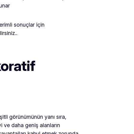
sunar
erimli sonuçlar için
rsiniz..
oratif
itli görünümünün yanı sıra,
i ve daha geniş alanların
dezavantajları kabul etmek zorunda