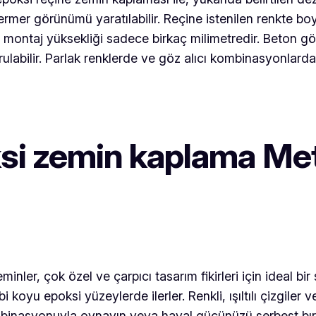
er görünümü yaratılabilir. Reçine istenilen renkte boya
montaj yüksekliği sadece birkaç milimetredir. Beton gö
rulabilir. Parlak renklerde ve göz alıcı kombinasyonlarda
ksi zemin kaplama Met
inler, çok özel ve çarpıcı tasarım fikirleri için ideal bir
koyu epoksi yüzeylerde ilerler. Renkli, ışıltılı çizgiler v
kombinasyonuyla oynayın veya hayal gücünüzü serbest bı