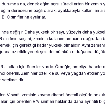
iki durumda da, denek eğim açısı sürekli artan bir zemin
 eğim derecesine bağlı olarak, ayakkabıyla kullanılan al
, C sınıflarına ayrılırlar.
rasında değişir. Daha yüksek bir sayı, yüzeyin daha yüks
R sınıfının seçimi, zeminin kullanım amacına doğrudan b
irgemek için gerektiği kadar yüksek olmalıdır. Aynı za
uğunca az etkileyecek şekilde mümkün olduğunca düşük 
ınıfları için öneriler vardır. Örneğin, ameliyathanelerde 
nci önerilir. Zeminler özellikle su veya yağdan etkileniy
r seçilmelidir.
elen V sınıfı, zeminin kayma direnci önemli ölçüde boz
lar için önerilen R/V sınıfları hakkında daha ayrıntılı bilg