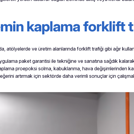
min kaplama forklift t
, atölyelerde ve üretim alanlarında forklift trafiği gibi ağır kul
ulama paket garantisi ile tekniğine ve sanatına sağdık kalarak,
aplama proepoksi solma, kabuklanma, hava değişimlerinden kayn
 değerini artırmak için sektörde daha verimli sonuçlar için çalışm