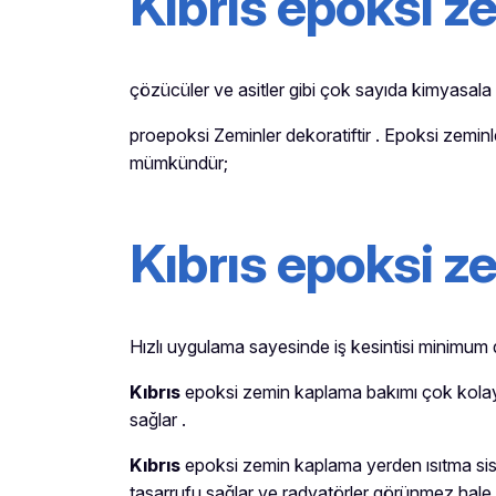
Kıbrıs
epoksi z
çözücüler ve asitler gibi çok sayıda kimyasala k
proepoksi Zeminler dekoratiftir . Epoksi zem
mümkündür;
Kıbrıs epoksi z
Hızlı uygulama sayesinde iş kesintisi minimum 
Kıbrıs
epoksi zemin kaplama bakımı çok kolaydı
sağlar .
Kıbrıs
epoksi zemin kaplama yerden ısıtma siste
tasarrufu sağlar ve radyatörler görünmez hal