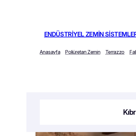
İçeriğe
geç
ENDÜSTRIYEL ZEMIN SISTEMLER
Anasayfa
Poliüretan Zemin
Terrazzo
Fa
Kıb