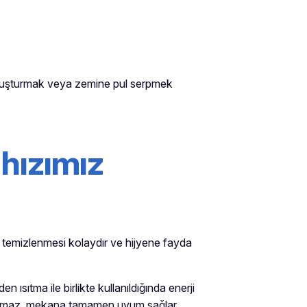
 oluşturmak veya zemine pul serpmek
hızımız
e temizlenmesi kolaydır ve hijyene fayda
ısıtma ile birlikte kullanıldığında enerji
ulunmaz, mekana tamamen uyum sağlar.