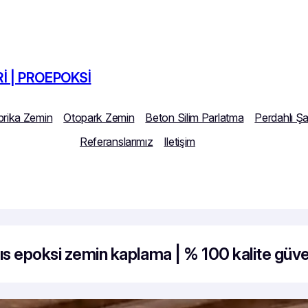
I | PROEPOKSI
brika Zemin
Otopark Zemin
Beton Silim Parlatma
Perdahlı Ş
Referanslarımız
Iletişim
rıs epoksi zemin kaplama | % 100 kalite güv