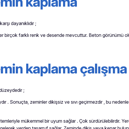
emin kaplama
arşı dayanıklıdır ;
inler birçok farklı renk ve desende mevcuttur. Beton görünümü
emin kaplama çalışma 
düzeydedir ;
r . Sonuçta, zeminler dikişsiz ve sıvı geçirmezdir , bu nedenl
mleriyle mükemmel bir uyum sağlar . Çok sürdürülebilirdir. Yerden 
e gelerek yerden tasarruf sağlar. Zeminde dikiş veya kenar b