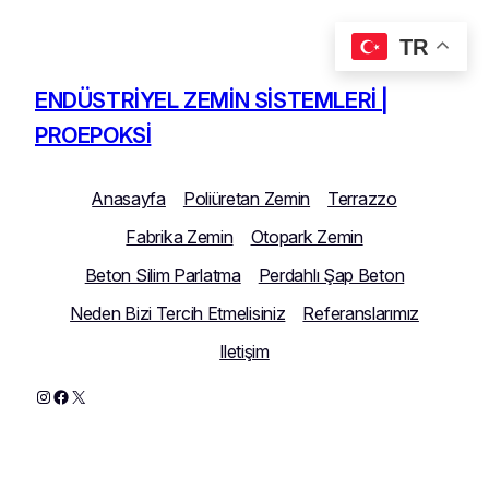
TR
İçeriğe
geç
ENDÜSTRIYEL ZEMIN SISTEMLERI |
PROEPOKSI
Anasayfa
Poliüretan Zemin
Terrazzo
Fabrika Zemin
Otopark Zemin
Beton Silim Parlatma
Perdahlı Şap Beton
Neden Bizi Tercih Etmelisiniz
Referanslarımız
Iletişim
Instagram
Facebook
X