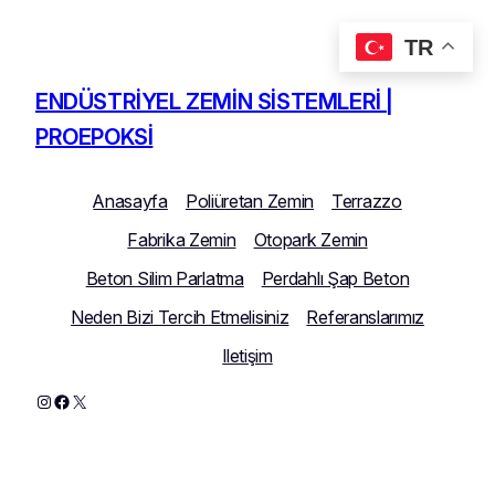
TR
İçeriğe
geç
ENDÜSTRIYEL ZEMIN SISTEMLERI |
PROEPOKSI
Anasayfa
Poliüretan Zemin
Terrazzo
Fabrika Zemin
Otopark Zemin
Beton Silim Parlatma
Perdahlı Şap Beton
Neden Bizi Tercih Etmelisiniz
Referanslarımız
Iletişim
Instagram
Facebook
X