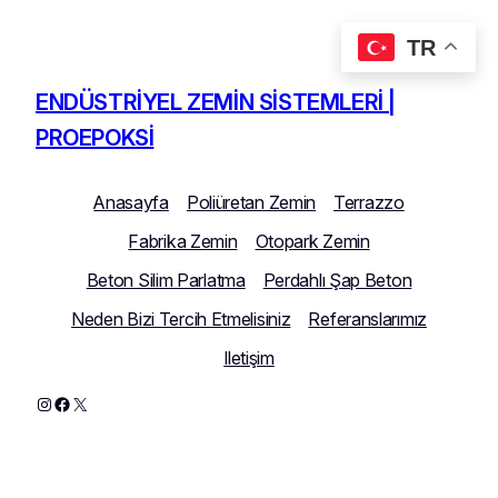
TR
İçeriğe
geç
ENDÜSTRIYEL ZEMIN SISTEMLERI |
PROEPOKSI
Anasayfa
Poliüretan Zemin
Terrazzo
Fabrika Zemin
Otopark Zemin
Beton Silim Parlatma
Perdahlı Şap Beton
Neden Bizi Tercih Etmelisiniz
Referanslarımız
Iletişim
Instagram
Facebook
X