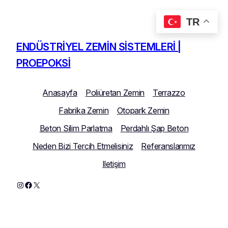
TR
İçeriğe
geç
ENDÜSTRIYEL ZEMIN SISTEMLERI |
PROEPOKSI
Anasayfa
Poliüretan Zemin
Terrazzo
Fabrika Zemin
Otopark Zemin
Beton Silim Parlatma
Perdahlı Şap Beton
Neden Bizi Tercih Etmelisiniz
Referanslarımız
Iletişim
Instagram
Facebook
X