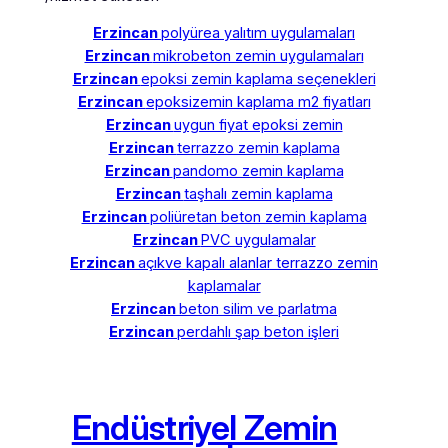
Erzincan
polyürea yalıtım uygulamaları
Erzincan
mikrobeton zemin uygulamaları
Erzincan
epoksi zemin kaplama seçenekleri
Erzincan
epoksizemin kaplama m2 fiyatları
Erzincan
uygun fiyat epoksi zemin
Erzincan
terrazzo zemin kaplama
Erzincan
pandomo zemin kaplama
Erzincan
taşhalı zemin kaplama
Erzincan
poliüretan beton zemin kaplama
Erzincan
PVC uygulamalar
Erzincan
açıkve kapalı alanlar terrazzo zemin
kaplamalar
Erzincan
beton silim ve parlatma
Erzincan
perdahlı şap beton işleri
Endüstriyel Zemin