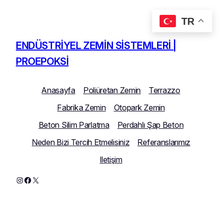
TR
İçeriğe
geç
ENDÜSTRIYEL ZEMIN SISTEMLERI |
PROEPOKSI
Anasayfa
Poliüretan Zemin
Terrazzo
Fabrika Zemin
Otopark Zemin
Beton Silim Parlatma
Perdahlı Şap Beton
Neden Bizi Tercih Etmelisiniz
Referanslarımız
Iletişim
Instagram
Facebook
X