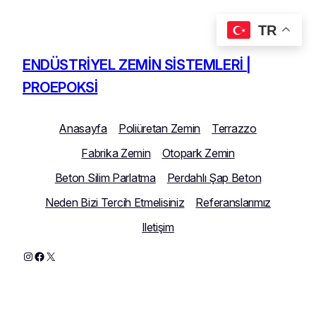
TR
İçeriğe
geç
ENDÜSTRIYEL ZEMIN SISTEMLERI |
PROEPOKSI
Anasayfa
Poliüretan Zemin
Terrazzo
Fabrika Zemin
Otopark Zemin
Beton Silim Parlatma
Perdahlı Şap Beton
Neden Bizi Tercih Etmelisiniz
Referanslarımız
Iletişim
Instagram
Facebook
X