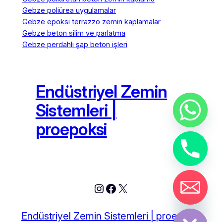
Gebze poliürea uygulamalar
Gebze epoksi terrazzo zemin kaplamalar
Gebze beton silim ve parlatma
Gebze perdahlı şap beton işleri
Endüstriyel Zemin
Sistemleri |
proepoksi
Instagram
Facebook
X
chaty
Hide
Endüstriyel Zemin Sistemleri | proepoksi