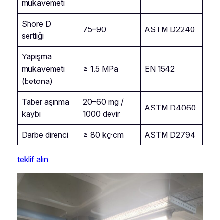
mukavemeti
Shore D
75–90
ASTM D2240
sertliği
Yapışma
mukavemeti
≥ 1.5 MPa
EN 1542
(betona)
Taber aşınma
20–60 mg /
ASTM D4060
kaybı
1000 devir
Darbe direnci
≥ 80 kg·cm
ASTM D2794
teklif alın