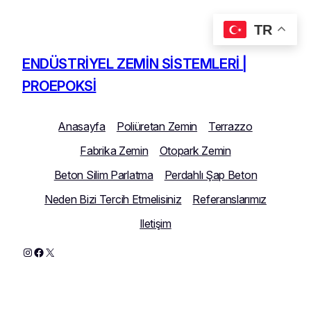
TR
İçeriğe
geç
ENDÜSTRIYEL ZEMIN SISTEMLERI |
PROEPOKSI
Anasayfa
Poliüretan Zemin
Terrazzo
Fabrika Zemin
Otopark Zemin
Beton Silim Parlatma
Perdahlı Şap Beton
Neden Bizi Tercih Etmelisiniz
Referanslarımız
Iletişim
Instagram
Facebook
X