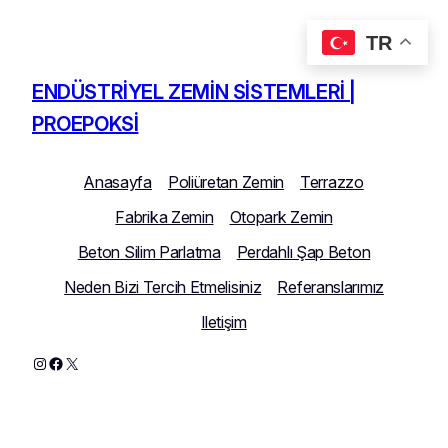
TR
İçeriğe
geç
ENDÜSTRIYEL ZEMIN SISTEMLERI |
PROEPOKSI
Anasayfa
Poliüretan Zemin
Terrazzo
Fabrika Zemin
Otopark Zemin
Beton Silim Parlatma
Perdahlı Şap Beton
Neden Bizi Tercih Etmelisiniz
Referanslarımız
Iletişim
Instagram
Facebook
X