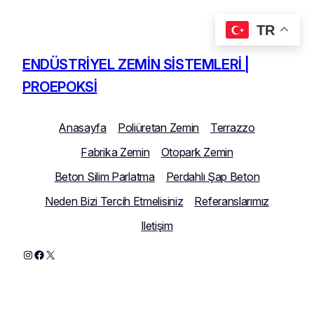
TR
İçeriğe
geç
ENDÜSTRIYEL ZEMIN SISTEMLERI |
PROEPOKSI
Anasayfa
Poliüretan Zemin
Terrazzo
Fabrika Zemin
Otopark Zemin
Beton Silim Parlatma
Perdahlı Şap Beton
Neden Bizi Tercih Etmelisiniz
Referanslarımız
Iletişim
Instagram
Facebook
X