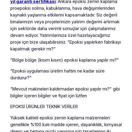
yıl garanti sertifikası
: Ankara epoksi zemin kaplama
proepoksi solma, kabuklanma, hava değişimlerinden
kaynaklı yaşlanma etkilerini kapsamaktadır. Siz değerli
binalarınızın veya projelerinizin yatırım değerini artırmak
için sektörde daha verimli sonuçlar için çalışmalarımız
devam ediyor. Yatırımlarınıza özel hazırlayacağımız
proje için bize ulaşabilirsiniz. “Epoksi yapılırken fabrikayı
kapatmak gerekir mi?”
“Bölge bölge (kısım kısım) epoksi kaplama yapılır mı?”
“Epoksi uygulaması üretim hattını ne kadar süre
durdurur?”
“Mevcut makineleri kaldırmadan epoksi yapılır mı?” gibi
bilgiler içeren bilgiler ve fiyat için lütfen
EPOKSİ ÜRÜNLER TEKNİK VERİLER
Yüksek kaliteli epoksi zemin kaplama malzemeleri
genellikle %100 katı madde içeren, dayanıklılık, kimyasal
direnç ve betona güçlü yapışma için tasarlanmış iki