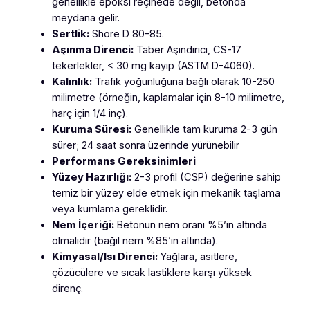
genellikle epoksi reçinede değil, betonda
meydana gelir.
Sertlik:
Shore D 80–85.
Aşınma Direnci:
Taber Aşındırıcı, CS-17
tekerlekler, < 30 mg kayıp (ASTM D-4060).
Kalınlık:
Trafik yoğunluğuna bağlı olarak 10-250
milimetre (örneğin, kaplamalar için 8-10 milimetre,
harç için 1/4 inç).
Kuruma Süresi:
Genellikle tam kuruma 2-3 gün
sürer; 24 saat sonra üzerinde yürünebilir
Performans Gereksinimleri
Yüzey Hazırlığı:
2-3 profil (CSP) değerine sahip
temiz bir yüzey elde etmek için mekanik taşlama
veya kumlama gereklidir.
Nem İçeriği:
Betonun nem oranı %5’in altında
olmalıdır (bağıl nem %85’in altında).
Kimyasal/Isı Direnci:
Yağlara, asitlere,
çözücülere ve sıcak lastiklere karşı yüksek
direnç.