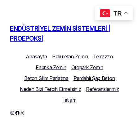
TR
İçeriğe
geç
ENDÜSTRIYEL ZEMIN SISTEMLERI |
PROEPOKSI
Anasayfa
Poliüretan Zemin
Terrazzo
Fabrika Zemin
Otopark Zemin
Beton Silim Parlatma
Perdahlı Şap Beton
Neden Bizi Tercih Etmelisiniz
Referanslarımız
Iletişim
Instagram
Facebook
X