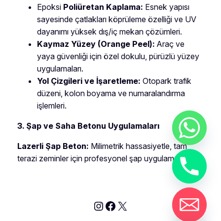
Epoksi
Poliüretan Kaplama:
Esnek yapısı
sayesinde çatlakları köprüleme özelliği ve UV
dayanımı yüksek dış/iç mekan çözümleri.
Kaymaz Yüzey (Orange Peel):
Araç ve
yaya güvenliği için özel dokulu, pürüzlü yüzey
uygulamaları.
Yol Çizgileri ve İşaretleme:
Otopark trafik
düzeni, kolon boyama ve numaralandırma
işlemleri.
3. Şap ve Saha Betonu Uygulamaları
Lazerli Şap Beton:
Milimetrik hassasiyetle, tam
terazi zeminler için profesyonel şap uygulaması.
Instagram
Facebook
X
chaty