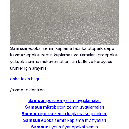
Samsun
epoksi zemin kaplama fabrika otopark depo
kaymaz epoksi zemin kaplama uygulamalar ı proepoksi
yüksek aşınma mukavemetleri için katkı ve koruyucu
ürünler için arayınız
daha fazla bilgi
/hizmet eklentileri
Samsun
poliürea yalıtım uygulamaları
Samsun
mikrobeton zemin uygulamaları
Samsun
epoksi zemin kaplama seçenekleri
Samsun
epoksizemin kaplama m2 fiyatları
Samsun
uygun fiyat epoksi zemin