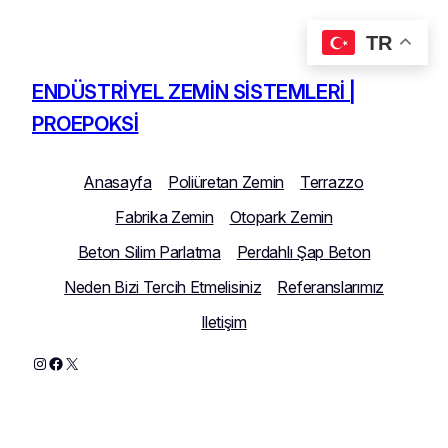
TR
İçeriğe
geç
ENDÜSTRIYEL ZEMIN SISTEMLERI |
PROEPOKSI
Anasayfa
Poliüretan Zemin
Terrazzo
Fabrika Zemin
Otopark Zemin
Beton Silim Parlatma
Perdahlı Şap Beton
Neden Bizi Tercih Etmelisiniz
Referanslarımız
Iletişim
Instagram
Facebook
X