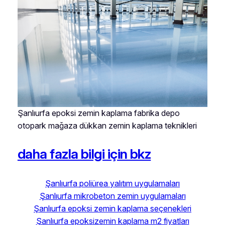
Şanlıurfa epoksi zemin kaplama fabrika depo
otopark mağaza dükkan zemin kaplama teknikleri
daha fazla bilgi için bkz
Şanlıurfa poliürea yalıtım uygulamaları
Şanlıurfa mikrobeton zemin uygulamaları
Şanlıurfa epoksi zemin kaplama seçenekleri
Şanlıurfa epoksizemin kaplama m2 fiyatları