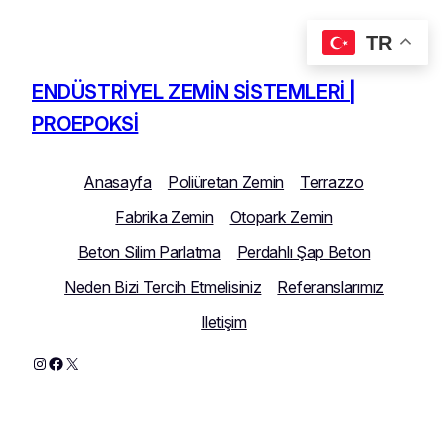
TR
İçeriğe
geç
ENDÜSTRIYEL ZEMIN SISTEMLERI |
PROEPOKSI
Anasayfa
Poliüretan Zemin
Terrazzo
Fabrika Zemin
Otopark Zemin
Beton Silim Parlatma
Perdahlı Şap Beton
Neden Bizi Tercih Etmelisiniz
Referanslarımız
Iletişim
Instagram
Facebook
X