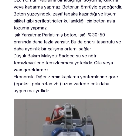
veya kabarma yapmaz. Betonun ömrüyle eşdeğerdir.
Beton yüzeyindeki zayıf tabaka kazındığı ve lityum
silikat gibi sertleştiriciler kullanıldığı için beton asla
tozuma yapmaz.
Işık Yansıtma: Parlatılmış beton, ışığı %30-50
oranında daha fazla yansıtır. Bu da enerji tasarrufu ve
daha aydınlık bir çalışma ortamı sağlar.
Düşük Bakım Maliyeti: Sadece su ve nötr
temizleyicilerle temizlenmesi yeterlidir. Cila veya
wax gerektirmez.
Ekonomik: Diğer zemin kaplama yöntemlerine göre
(epoksi, poliüretan vb.) uzun vadede çok daha
uygun maliyetlidir.