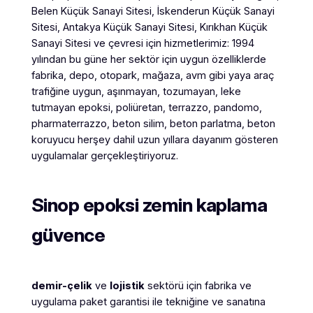
Belen Küçük Sanayi Sitesi, İskenderun Küçük Sanayi
Sitesi, Antakya Küçük Sanayi Sitesi, Kırıkhan Küçük
Sanayi Sitesi ve çevresi için hizmetlerimiz: 1994
yılından bu güne her sektör için uygun özelliklerde
fabrika, depo, otopark, mağaza, avm gibi yaya araç
trafiğine uygun, aşınmayan, tozumayan, leke
tutmayan epoksi, poliüretan, terrazzo, pandomo,
pharmaterrazzo, beton silim, beton parlatma, beton
koruyucu herşey dahil uzun yıllara dayanım gösteren
uygulamalar gerçekleştiriyoruz.
Sinop epoksi zemin kaplama
güvence
demir-çelik
ve
lojistik
sektörü için fabrika ve
uygulama paket garantisi ile tekniğine ve sanatına