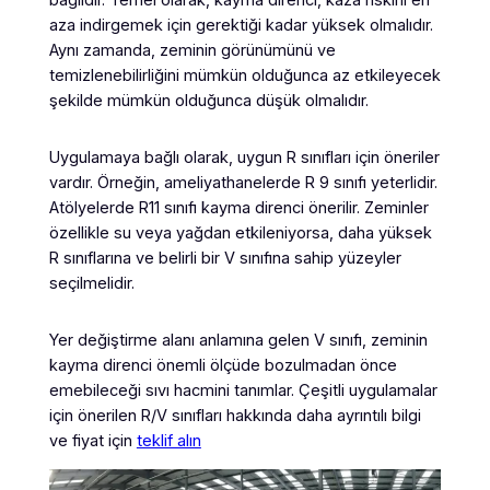
aza indirgemek için gerektiği kadar yüksek olmalıdır.
Aynı zamanda, zeminin görünümünü ve
temizlenebilirliğini mümkün olduğunca az etkileyecek
şekilde mümkün olduğunca düşük olmalıdır.
Uygulamaya bağlı olarak, uygun R sınıfları için öneriler
vardır. Örneğin, ameliyathanelerde R 9 sınıfı yeterlidir.
Atölyelerde R11 sınıfı kayma direnci önerilir. Zeminler
özellikle su veya yağdan etkileniyorsa, daha yüksek
R sınıflarına ve belirli bir V sınıfına sahip yüzeyler
seçilmelidir.
Yer değiştirme alanı anlamına gelen V sınıfı, zeminin
kayma direnci önemli ölçüde bozulmadan önce
emebileceği sıvı hacmini tanımlar. Çeşitli uygulamalar
için önerilen R/V sınıfları hakkında daha ayrıntılı bilgi
ve fiyat için
teklif alın