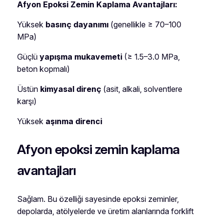
Afyon Epoksi Zemin Kaplama Avantajları:
Yüksek
basınç dayanımı
(genellikle ≥ 70–100
MPa)
Güçlü
yapışma mukavemeti
(≥ 1.5–3.0 MPa,
beton kopmalı)
Üstün
kimyasal direnç
(asit, alkali, solventlere
karşı)
Yüksek
aşınma direnci
Afyon epoksi zemin kaplama
avantajları
Sağlam. Bu özelliği sayesinde epoksi zeminler,
depolarda, atölyelerde ve üretim alanlarında forklift