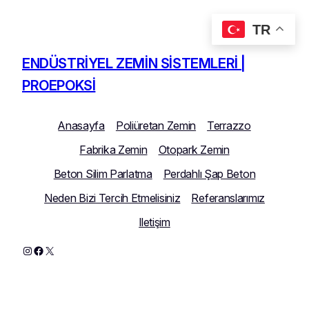
TR
İçeriğe
geç
ENDÜSTRIYEL ZEMIN SISTEMLERI |
PROEPOKSI
Anasayfa
Poliüretan Zemin
Terrazzo
Fabrika Zemin
Otopark Zemin
Beton Silim Parlatma
Perdahlı Şap Beton
Neden Bizi Tercih Etmelisiniz
Referanslarımız
Iletişim
Instagram
Facebook
X